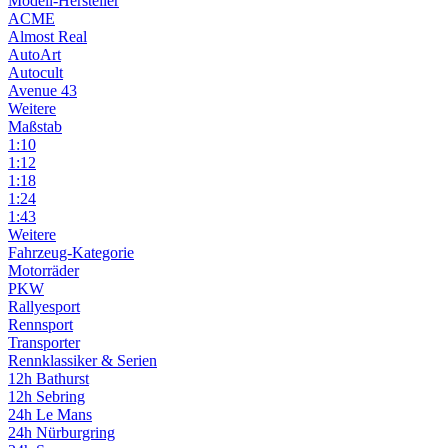
Modell-Hersteller
ACME
Almost Real
AutoArt
Autocult
Avenue 43
Weitere
Maßstab
1:10
1:12
1:18
1:24
1:43
Weitere
Fahrzeug-Kategorie
Motorräder
PKW
Rallyesport
Rennsport
Transporter
Rennklassiker & Serien
12h Bathurst
12h Sebring
24h Le Mans
24h Nürburgring