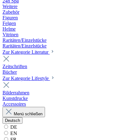
24h Spa
Weitere
Zubehör
Figuren
Felgen
Helme
Vitrinen
Raritäten/Einzelstücke
Raritäten/Einzelstücke
Zur Kategorie Literatur
Zeitschriften
Bücher
Zur Kategorie Lifestyle
Bilderrahmen
Kunstdrucke
Accessoires
Menü schließen
Deutsch
DE
EN
FR