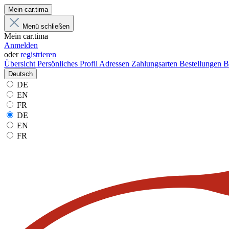
Mein car.tima
Menü schließen
Mein car.tima
Anmelden
oder
registrieren
Übersicht
Persönliches Profil
Adressen
Zahlungsarten
Bestellungen
B
Deutsch
DE
EN
FR
DE
EN
FR