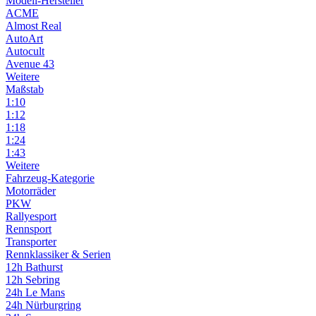
Modell-Hersteller
ACME
Almost Real
AutoArt
Autocult
Avenue 43
Weitere
Maßstab
1:10
1:12
1:18
1:24
1:43
Weitere
Fahrzeug-Kategorie
Motorräder
PKW
Rallyesport
Rennsport
Transporter
Rennklassiker & Serien
12h Bathurst
12h Sebring
24h Le Mans
24h Nürburgring