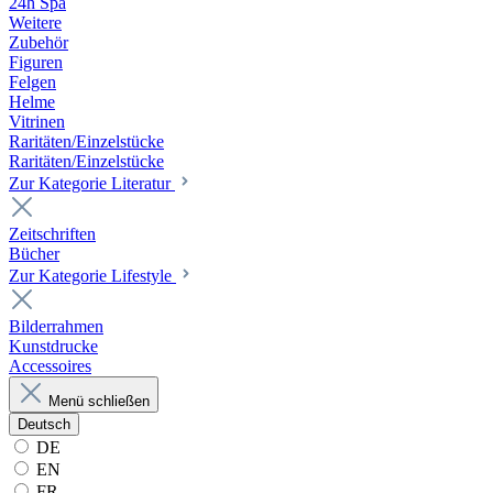
24h Spa
Weitere
Zubehör
Figuren
Felgen
Helme
Vitrinen
Raritäten/Einzelstücke
Raritäten/Einzelstücke
Zur Kategorie Literatur
Zeitschriften
Bücher
Zur Kategorie Lifestyle
Bilderrahmen
Kunstdrucke
Accessoires
Menü schließen
Deutsch
DE
EN
FR