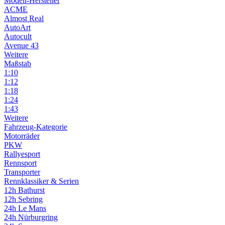
Modell-Hersteller
ACME
Almost Real
AutoArt
Autocult
Avenue 43
Weitere
Maßstab
1:10
1:12
1:18
1:24
1:43
Weitere
Fahrzeug-Kategorie
Motorräder
PKW
Rallyesport
Rennsport
Transporter
Rennklassiker & Serien
12h Bathurst
12h Sebring
24h Le Mans
24h Nürburgring