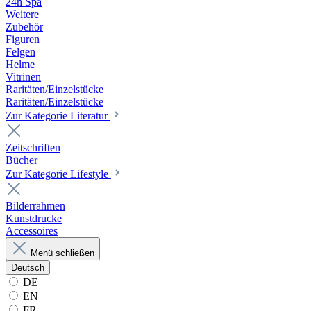
24h Spa
Weitere
Zubehör
Figuren
Felgen
Helme
Vitrinen
Raritäten/Einzelstücke
Raritäten/Einzelstücke
Zur Kategorie Literatur
Zeitschriften
Bücher
Zur Kategorie Lifestyle
Bilderrahmen
Kunstdrucke
Accessoires
Menü schließen
Deutsch
DE
EN
FR