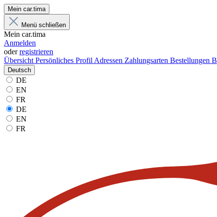
Mein car.tima
Menü schließen
Mein car.tima
Anmelden
oder
registrieren
Übersicht
Persönliches Profil
Adressen
Zahlungsarten
Bestellungen
B
Deutsch
DE
EN
FR
DE
EN
FR