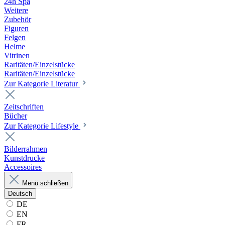
24h Spa
Weitere
Zubehör
Figuren
Felgen
Helme
Vitrinen
Raritäten/Einzelstücke
Raritäten/Einzelstücke
Zur Kategorie Literatur
Zeitschriften
Bücher
Zur Kategorie Lifestyle
Bilderrahmen
Kunstdrucke
Accessoires
Menü schließen
Deutsch
DE
EN
FR