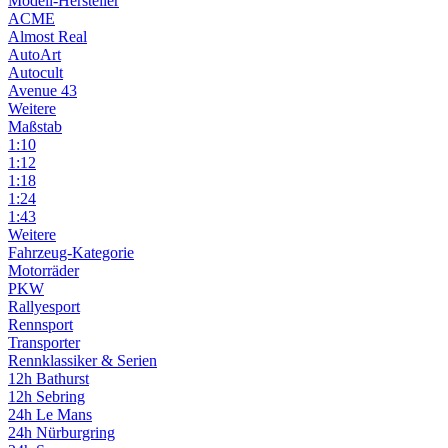
Modell-Hersteller
ACME
Almost Real
AutoArt
Autocult
Avenue 43
Weitere
Maßstab
1:10
1:12
1:18
1:24
1:43
Weitere
Fahrzeug-Kategorie
Motorräder
PKW
Rallyesport
Rennsport
Transporter
Rennklassiker & Serien
12h Bathurst
12h Sebring
24h Le Mans
24h Nürburgring