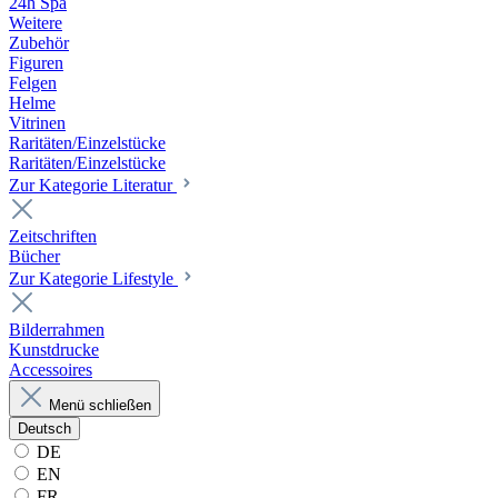
24h Spa
Weitere
Zubehör
Figuren
Felgen
Helme
Vitrinen
Raritäten/Einzelstücke
Raritäten/Einzelstücke
Zur Kategorie Literatur
Zeitschriften
Bücher
Zur Kategorie Lifestyle
Bilderrahmen
Kunstdrucke
Accessoires
Menü schließen
Deutsch
DE
EN
FR