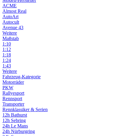
Modell-Hersteller
ACME
Almost Real
AutoArt
Autocult
Avenue 43
Weitere
Maßstab
1:10
1:12
1:18
1:24
1:43
Weitere
Fahrzeug-Kategorie
Motorräder
PKW
Rallyesport
Rennsport
Transporter
Rennklassiker & Serien
12h Bathurst
12h Sebring
24h Le Mans
24h Nürburgring