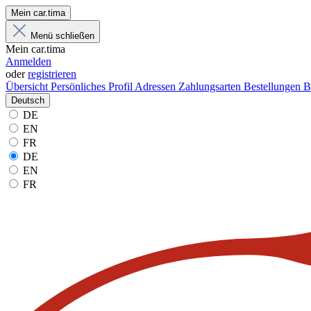
Mein car.tima
Menü schließen
Mein car.tima
Anmelden
oder
registrieren
Übersicht
Persönliches Profil
Adressen
Zahlungsarten
Bestellungen
B
Deutsch
DE
EN
FR
DE
EN
FR