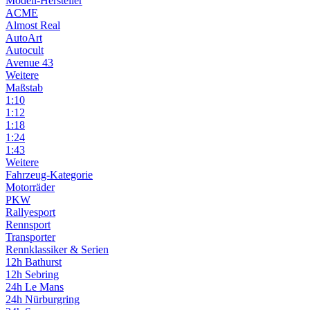
Modell-Hersteller
ACME
Almost Real
AutoArt
Autocult
Avenue 43
Weitere
Maßstab
1:10
1:12
1:18
1:24
1:43
Weitere
Fahrzeug-Kategorie
Motorräder
PKW
Rallyesport
Rennsport
Transporter
Rennklassiker & Serien
12h Bathurst
12h Sebring
24h Le Mans
24h Nürburgring