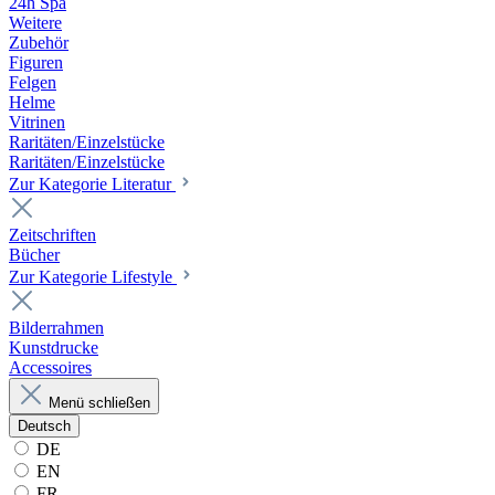
24h Spa
Weitere
Zubehör
Figuren
Felgen
Helme
Vitrinen
Raritäten/Einzelstücke
Raritäten/Einzelstücke
Zur Kategorie Literatur
Zeitschriften
Bücher
Zur Kategorie Lifestyle
Bilderrahmen
Kunstdrucke
Accessoires
Menü schließen
Deutsch
DE
EN
FR