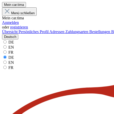
Mein car.tima
Menü schließen
Mein car.tima
Anmelden
oder
registrieren
Übersicht
Persönliches Profil
Adressen
Zahlungsarten
Bestellungen
B
Deutsch
DE
EN
FR
DE
EN
FR