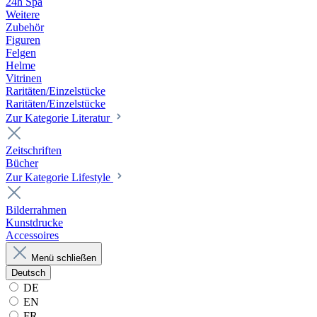
24h Spa
Weitere
Zubehör
Figuren
Felgen
Helme
Vitrinen
Raritäten/Einzelstücke
Raritäten/Einzelstücke
Zur Kategorie Literatur
Zeitschriften
Bücher
Zur Kategorie Lifestyle
Bilderrahmen
Kunstdrucke
Accessoires
Menü schließen
Deutsch
DE
EN
FR