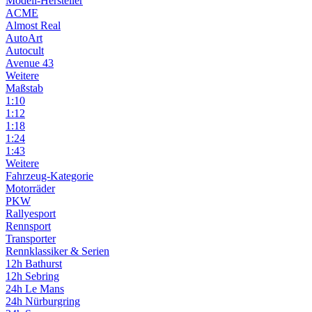
Modell-Hersteller
ACME
Almost Real
AutoArt
Autocult
Avenue 43
Weitere
Maßstab
1:10
1:12
1:18
1:24
1:43
Weitere
Fahrzeug-Kategorie
Motorräder
PKW
Rallyesport
Rennsport
Transporter
Rennklassiker & Serien
12h Bathurst
12h Sebring
24h Le Mans
24h Nürburgring