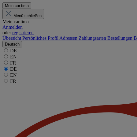
Mein car.tima
Menü schließen
Mein car.tima
Anmelden
oder
registrieren
Übersicht
Persönliches Profil
Adressen
Zahlungsarten
Bestellungen
B
Deutsch
DE
EN
FR
DE
EN
FR