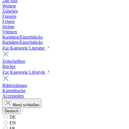
24h Spa
Weitere
Zubehör
Figuren
Felgen
Helme
Vitrinen
Raritäten/Einzelstücke
Raritäten/Einzelstücke
Zur Kategorie Literatur
Zeitschriften
Bücher
Zur Kategorie Lifestyle
Bilderrahmen
Kunstdrucke
Accessoires
Menü schließen
Deutsch
DE
EN
FR