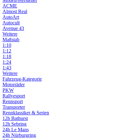
Modell-Hersteller
ACME
Almost Real
AutoArt
Autocult
Avenue 43
Weitere
Maßstab
1:10
1:12
1:18
1:24
1:43
Weitere
Fahrzeug-Kategorie
Motorräder
PKW
Rallyesport
Rennsport
Transporter
Rennklassiker & Serien
12h Bathurst
12h Sebring
24h Le Mans
24h Nürburgring