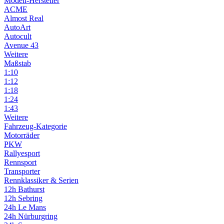
Modell-Hersteller
ACME
Almost Real
AutoArt
Autocult
Avenue 43
Weitere
Maßstab
1:10
1:12
1:18
1:24
1:43
Weitere
Fahrzeug-Kategorie
Motorräder
PKW
Rallyesport
Rennsport
Transporter
Rennklassiker & Serien
12h Bathurst
12h Sebring
24h Le Mans
24h Nürburgring