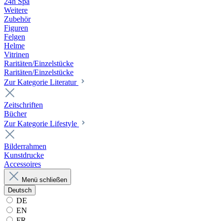
24h Spa
Weitere
Zubehör
Figuren
Felgen
Helme
Vitrinen
Raritäten/Einzelstücke
Raritäten/Einzelstücke
Zur Kategorie Literatur
Zeitschriften
Bücher
Zur Kategorie Lifestyle
Bilderrahmen
Kunstdrucke
Accessoires
Menü schließen
Deutsch
DE
EN
FR