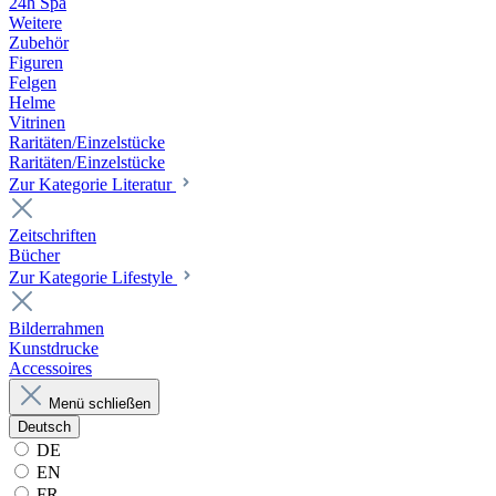
24h Spa
Weitere
Zubehör
Figuren
Felgen
Helme
Vitrinen
Raritäten/Einzelstücke
Raritäten/Einzelstücke
Zur Kategorie Literatur
Zeitschriften
Bücher
Zur Kategorie Lifestyle
Bilderrahmen
Kunstdrucke
Accessoires
Menü schließen
Deutsch
DE
EN
FR