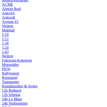
Modell-Hersteller
ACME
Almost Real
AutoArt
Autocult
Avenue 43
Weitere
Maßstab
1:10
1:12
1:18
1:24
1:43
Weitere
Fahrzeug-Kategorie
Motorräder
PKW
Rallyesport
Rennsport
Transporter
Rennklassiker & Serien
12h Bathurst
12h Sebring
24h Le Mans
24h Nürburgring