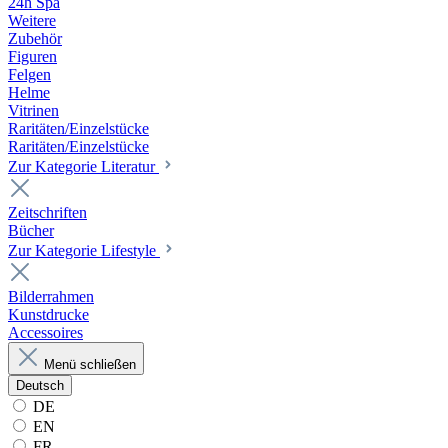
24h Spa
Weitere
Zubehör
Figuren
Felgen
Helme
Vitrinen
Raritäten/Einzelstücke
Raritäten/Einzelstücke
Zur Kategorie Literatur
Zeitschriften
Bücher
Zur Kategorie Lifestyle
Bilderrahmen
Kunstdrucke
Accessoires
Menü schließen
Deutsch
DE
EN
FR