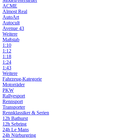
Modell-Hersteller
ACME
Almost Real
AutoArt
Autocult
Avenue 43
Weitere
Maßstab
1:10
1:12
1:18
1:24
1:43
Weitere
Fahrzeug-Kategorie
Motorräder
PKW
Rallyesport
Rennsport
Transporter
Rennklassiker & Serien
12h Bathurst
12h Sebring
24h Le Mans
24h Nürburgring