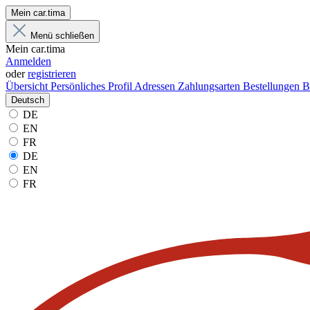
Mein car.tima
Menü schließen
Mein car.tima
Anmelden
oder
registrieren
Übersicht
Persönliches Profil
Adressen
Zahlungsarten
Bestellungen
B
Deutsch
DE
EN
FR
DE
EN
FR