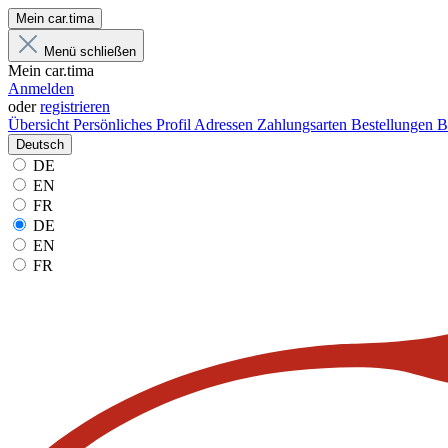
Mein car.tima
Menü schließen
Mein car.tima
Anmelden
oder
registrieren
Übersicht
Persönliches Profil
Adressen
Zahlungsarten
Bestellungen
B
Deutsch
DE
EN
FR
DE
EN
FR