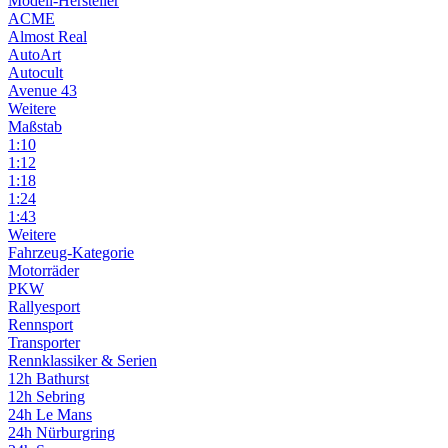
Modell-Hersteller
ACME
Almost Real
AutoArt
Autocult
Avenue 43
Weitere
Maßstab
1:10
1:12
1:18
1:24
1:43
Weitere
Fahrzeug-Kategorie
Motorräder
PKW
Rallyesport
Rennsport
Transporter
Rennklassiker & Serien
12h Bathurst
12h Sebring
24h Le Mans
24h Nürburgring