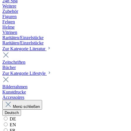
24h Spa
Weitere
Zubehör
Figuren
Felgen
Helme
Vitrinen
Raritäten/Einzelstücke
Raritäten/Einzelstücke
Zur Kategorie Literatur
Zeitschriften
Bücher
Zur Kategorie Lifestyle
Bilderrahmen
Kunstdrucke
Accessoires
Menü schließen
Deutsch
DE
EN
FR