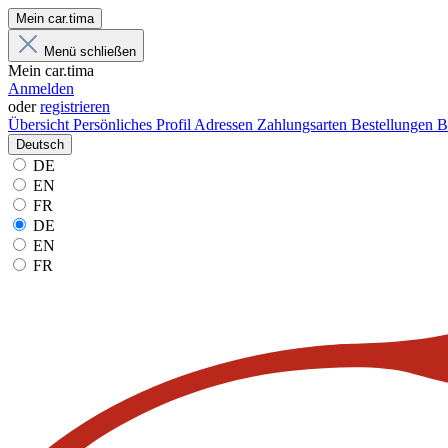
Mein car.tima
Menü schließen
Mein car.tima
Anmelden
oder
registrieren
Übersicht
Persönliches Profil
Adressen
Zahlungsarten
Bestellungen
B
Deutsch
DE
EN
FR
DE
EN
FR