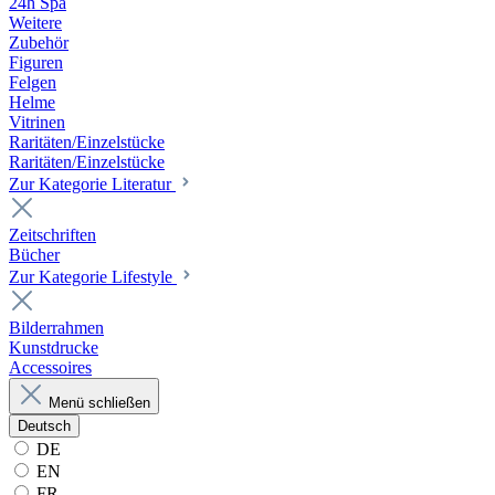
24h Spa
Weitere
Zubehör
Figuren
Felgen
Helme
Vitrinen
Raritäten/Einzelstücke
Raritäten/Einzelstücke
Zur Kategorie Literatur
Zeitschriften
Bücher
Zur Kategorie Lifestyle
Bilderrahmen
Kunstdrucke
Accessoires
Menü schließen
Deutsch
DE
EN
FR