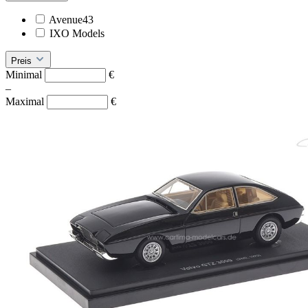
Avenue43
IXO Models
Preis
Minimal
€
–
Maximal
€