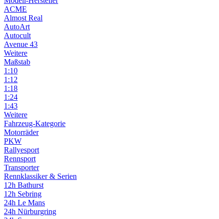
Modell-Hersteller
ACME
Almost Real
AutoArt
Autocult
Avenue 43
Weitere
Maßstab
1:10
1:12
1:18
1:24
1:43
Weitere
Fahrzeug-Kategorie
Motorräder
PKW
Rallyesport
Rennsport
Transporter
Rennklassiker & Serien
12h Bathurst
12h Sebring
24h Le Mans
24h Nürburgring