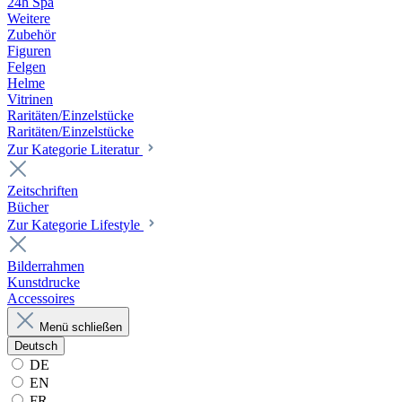
24h Spa
Weitere
Zubehör
Figuren
Felgen
Helme
Vitrinen
Raritäten/Einzelstücke
Raritäten/Einzelstücke
Zur Kategorie Literatur
Zeitschriften
Bücher
Zur Kategorie Lifestyle
Bilderrahmen
Kunstdrucke
Accessoires
Menü schließen
Deutsch
DE
EN
FR