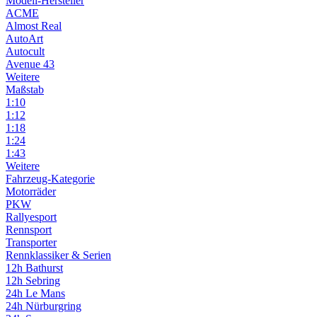
Modell-Hersteller
ACME
Almost Real
AutoArt
Autocult
Avenue 43
Weitere
Maßstab
1:10
1:12
1:18
1:24
1:43
Weitere
Fahrzeug-Kategorie
Motorräder
PKW
Rallyesport
Rennsport
Transporter
Rennklassiker & Serien
12h Bathurst
12h Sebring
24h Le Mans
24h Nürburgring