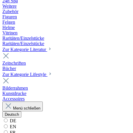
24h Spa
Weitere
Zubehör
Figuren
Felgen
Helme
Vitrinen
Raritäten/Einzelstücke
Raritäten/Einzelstücke
Zur Kategorie Literatur
Zeitschriften
Bücher
Zur Kategorie Lifestyle
Bilderrahmen
Kunstdrucke
Accessoires
Menü schließen
Deutsch
DE
EN
FR