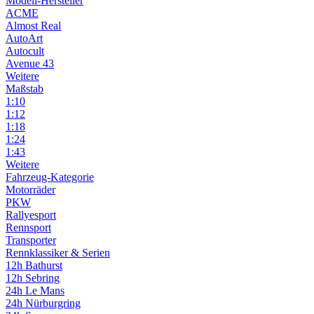
Modell-Hersteller
ACME
Almost Real
AutoArt
Autocult
Avenue 43
Weitere
Maßstab
1:10
1:12
1:18
1:24
1:43
Weitere
Fahrzeug-Kategorie
Motorräder
PKW
Rallyesport
Rennsport
Transporter
Rennklassiker & Serien
12h Bathurst
12h Sebring
24h Le Mans
24h Nürburgring