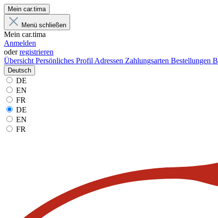
Mein car.tima
Menü schließen
Mein car.tima
Anmelden
oder
registrieren
Übersicht
Persönliches Profil
Adressen
Zahlungsarten
Bestellungen
B
Deutsch
DE
EN
FR
DE
EN
FR